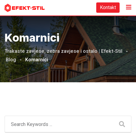
Skip
Kontakt
to
content
Komarnici
Trakaste zavjese, zebra zavjese i ostalo | Efekt-Stil
-
Blog
-
Komarnici